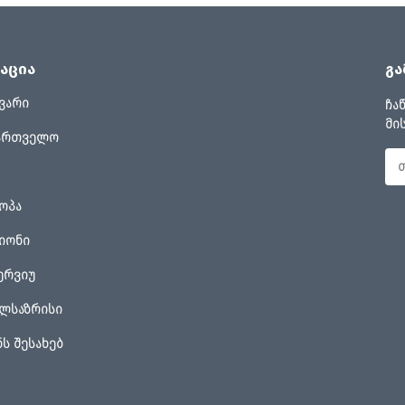
აცია
გა
ვარი
ჩა
მი
ართველო
ოპა
იონი
ერვიუ
ლსაზრისი
ნს შესახებ